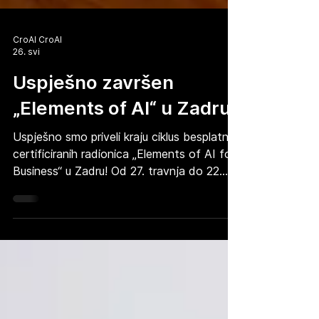
CroAI CroAI
26. svi
Uspješno završen
„Elements of AI“ u Zadru
Uspješno smo priveli kraju ciklus besplatnih
certificiranih radionica „Elements of AI for
Business“ u Zadru! Od 27. travnja do 22.
svibnja 2026., u suradnji sa Sveučilištem u
Zadru, Kampus je postao centar učenja o
umjetnoj inteligenciji. Radili smo u dvije
prepune grupe (jutarnjoj i
poslijepodnevnoj). Projekt se provodi u
sklopu globalne inicijative Google.org AI