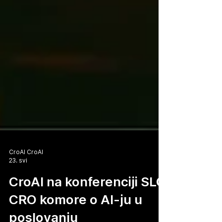
CroAI CroAI
23. svi
CroAI na konferenciji SLO