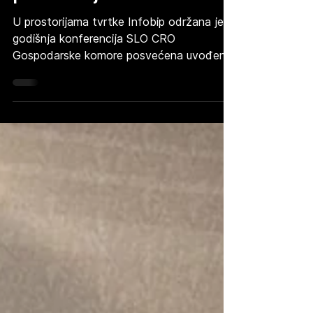
CRO komore o AI-ju u
poslovanju
U prostorijama tvrtke Infobip održana je
godišnja konferencija SLO CRO
Gospodarske komore posvećena uvođenju
umjetne inteligencije u poslovanje. Udrugu
CroAI na ovom je događaju predstavljala
Valentina Zadrija, koja je kroz raspravu s
regionalnim stručnjacima secirala ključne
tehničke i poslovne izazove s kojima se
tvrtke susreću prilikom prebacivanja AI
rješenja iz faze demo projekta u stvarnu
produkciju. Izazovi održavanja i lekcija
vrijedna 1,3 milijuna dolara Glavni fokus