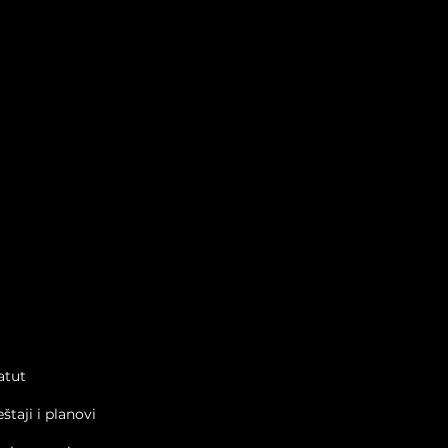
 Club #3: Zašto AI
atut
ti padaju na
vljanju kontekstom?
eštaji i planovi