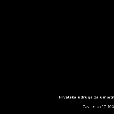
Uspješno završen
Hrvatska udruga za umjetnu
„Elements of AI“ u Zadru
Zavrtnica 17, 1