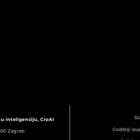
CroAI na konferenciji SLO
Code
St
 inteligenciju, CroAI
CRO komore o AI-ju u
agen
poslovanju
upra
Godišnji izvj
0000 Zagreb