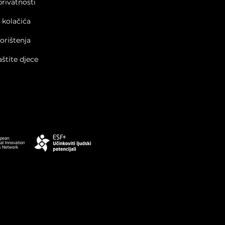
privatnosti
a kolačića
korištenja
aštite djece