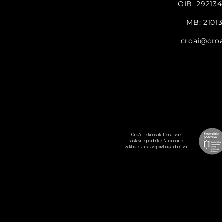
OIB: 29213
MB: 2101
croai@croa
CroAI je korisnik Tematske
sustavne podrške Nacionalne
zaklade za razvoj civilnoga društva.