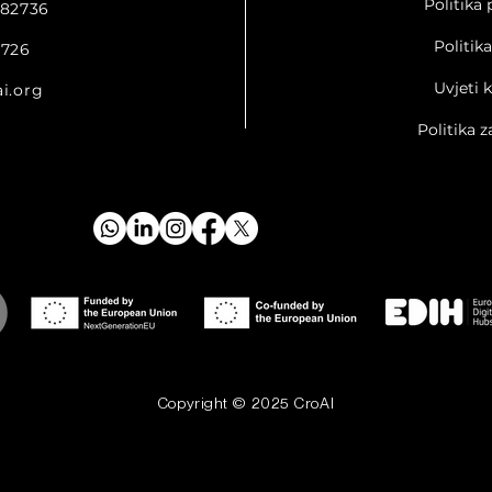
Politika 
482736
Politik
3726
Uvjeti 
i.org
Politika z
Copyright © 2025 CroAI