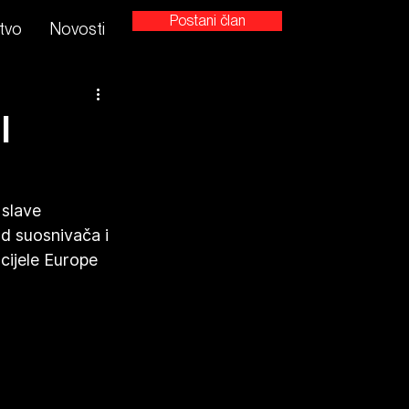
Postani član
tvo
Novosti
I
slave 
od suosnivača i 
 cijele Europe 