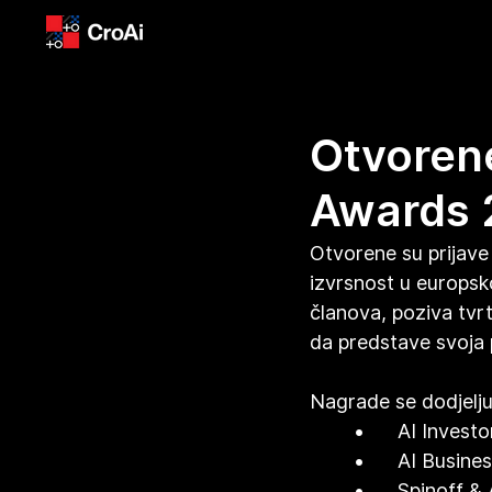
Otvorene
Awards 
Otvorene su prijave
izvrsnost u europsko
članova, poziva tvrtk
da predstave svoja p
Nagrade se dodjeljuj
	•	AI Investo
	•	AI Busine
	•	Spinoff 