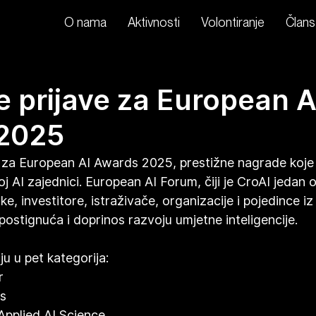
O nama
Aktivnosti
Volontiranje
Člans
 prijave za European A
2025
 za European AI Awards 2025, prestižne nagrade koje 
j AI zajednici. European AI Forum, čiji je CroAI jedan 
e, investitore, istraživače, organizacije i pojedince iz
ostignuća i doprinos razvoju umjetne inteligencije.
u u pet kategorija:
r
ss
& Applied AI Science