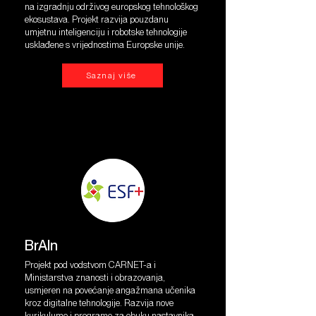
na izgradnju održivog europskog tehnološkog
ekosustava. Projekt razvija pouzdanu
umjetnu inteligenciju i robotske tehnologije
usklađene s vrijednostima Europske unije.
Saznaj više
BrAIn
Projekt pod vodstvom CARNET-a i
Ministarstva znanosti i obrazovanja,
usmjeren na povećanje angažmana učenika
kroz digitalne tehnologije. Razvija nove
kurikulume i programe za obuku nastavnika,