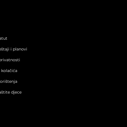
atut
eštaji i planovi
privatnosti
a kolačića
korištenja
aštite djece