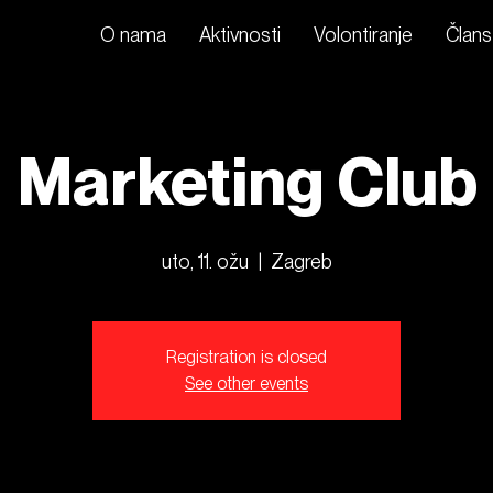
O nama
Aktivnosti
Volontiranje
Člans
Marketing Club
uto, 11. ožu
  |  
Zagreb
Registration is closed
See other events