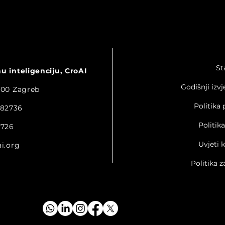
St
 inteligenciju, CroAI
Godišnji izvj
0000 Zagreb
Politika 
482736
Politik
3726
Uvjeti 
i.org
Politika z